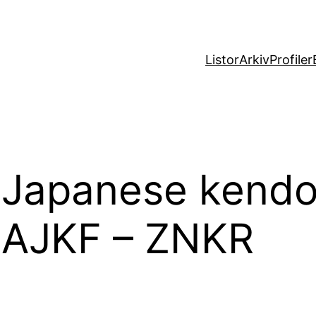
Listor
Arkiv
Profiler
Japanese kendok
– AJKF – ZNKR