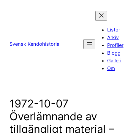
Hoppa
till
innehåll
Listor
Arkiv
Svensk Kendohistoria
Profiler
Blogg
Galleri
Om
1972-10-07
Överlämnande av
tillgängligt material –