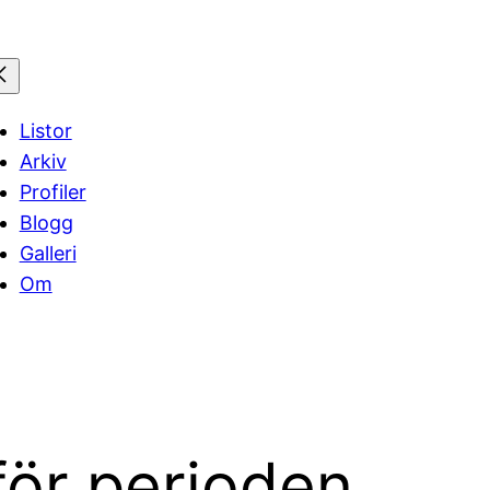
Listor
Arkiv
Profiler
Blogg
Galleri
Om
för perioden