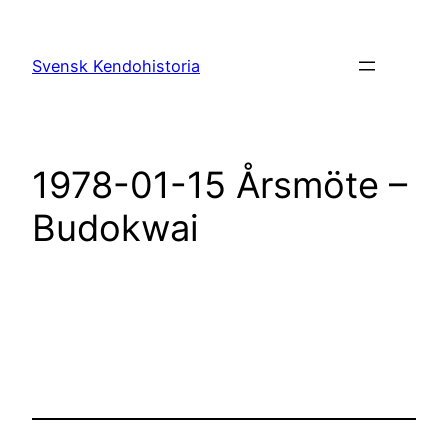
Hoppa
till
Svensk Kendohistoria
innehåll
1978-01-15 Årsmöte –
Budokwai