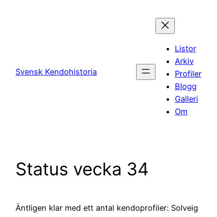
Hoppa
till
innehåll
Listor
Arkiv
Svensk Kendohistoria
Profiler
Blogg
Galleri
Om
Status vecka 34
Äntligen klar med ett antal kendoprofiler: Solveig